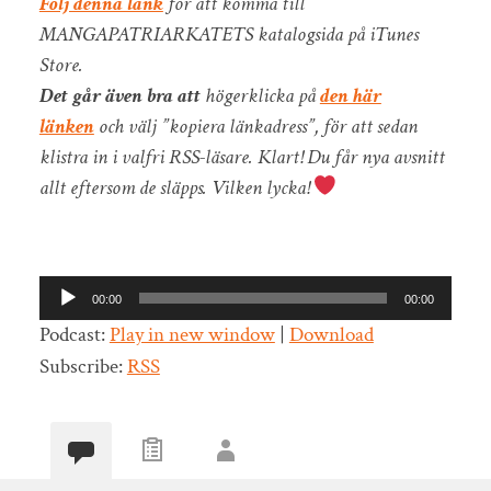
Följ denna länk
för att komma till
MANGAPATRIARKATETS katalogsida på iTunes
Store.
Det går även bra att
högerklicka på
den här
länken
och välj ”kopiera länkadress”, för att sedan
klistra in i valfri RSS-läsare. Klart! Du får nya avsnitt
allt eftersom de släpps. Vilken lycka!
Ljudspelare
00:00
00:00
Podcast:
Play in new window
|
Download
Subscribe:
RSS