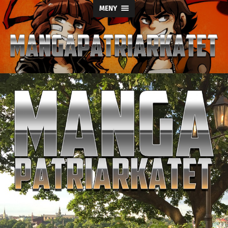
MENY
Mangapatriark