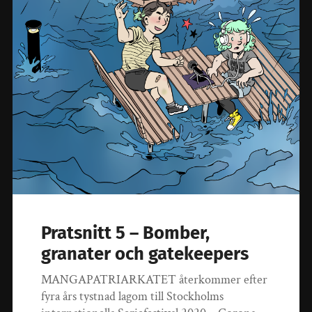
Pratsnitt 5 – Bomber,
granater och gatekeepers
MANGAPATRIARKATET återkommer efter
fyra års tystnad lagom till Stockholms