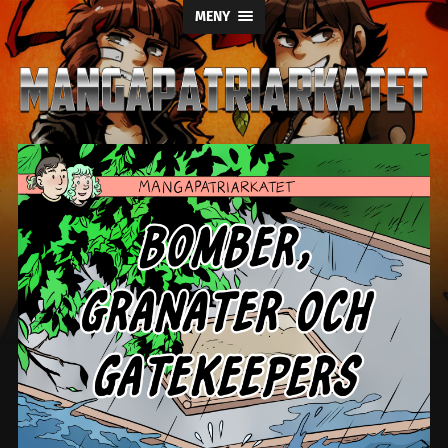
MENY
Mangapatriark