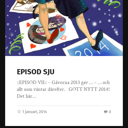
EPISOD SJU
::EPISOD VII:: – Gåvorna 2013 gav … – … och
allt som väntar därefter. GOTT NYTT 2014!
Det här…
1 januari, 2014
0