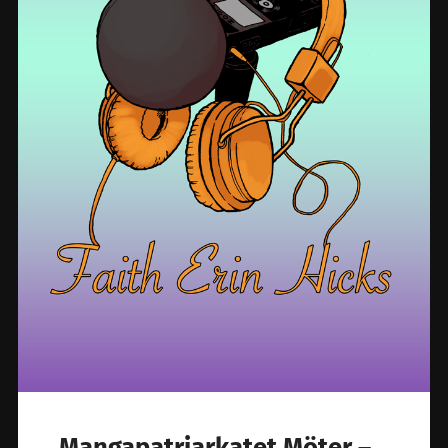
Mangapatriarkatet Möter –