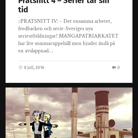
Pratsnitt 4 – Serier tar sin
tid
::PRATSNITT IV: – Det ensamma arbetet,
feedbacken och serie-Sveriges nya
serieutbildningar! MANGAPATRIARKATET
har lite sommaruppehåll men bjuder ändå på
en avslappnad…
8 juli, 2016
0