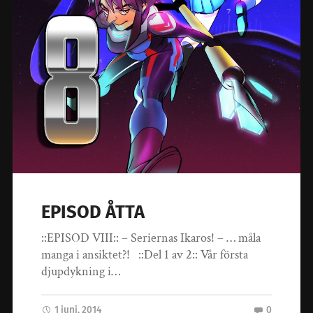
EPISOD ÅTTA
::EPISOD VIII:: – Seriernas Ikaros! – … måla
manga i ansiktet?! ::Del 1 av 2:: Vår första
djupdykning i…
1 juni, 2014
0