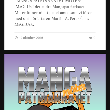
::MANGAPATRIARKATET MÖTER: –
MaGnUs I det andra Mangapatriarkatet
Möter finner ni ett panelsamtal som vi förde
med serieförfattaren Martín A. Pérez (alias
MaGnUs)…
12 oktober, 2016
0