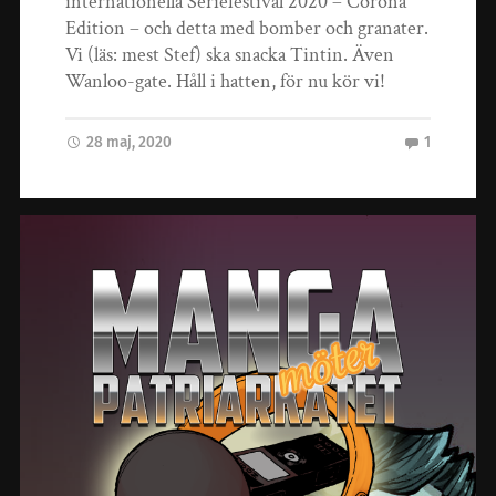
internationella Seriefestival 2020 – Corona
Edition – och detta med bomber och granater.
Vi (läs: mest Stef) ska snacka Tintin. Även
Wanloo-gate. Håll i hatten, för nu kör vi!
28 maj, 2020
1