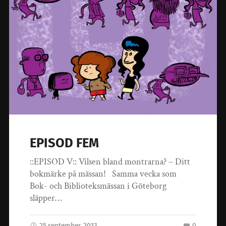
EPISOD FEM
::EPISOD V:: Vilsen bland montrarna? – Ditt
bokmärke på mässan! Samma vecka som
Bok- och Biblioteksmässan i Göteborg
släpper…
25 september, 2013
0