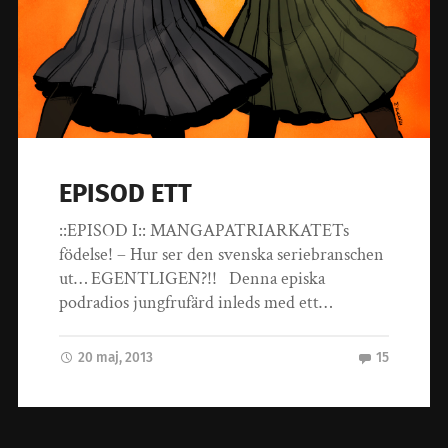
EPISOD ETT
::EPISOD I:: MANGAPATRIARKATETs
födelse! – Hur ser den svenska seriebranschen
ut… EGENTLIGEN?!! Denna episka
podradios jungfrufärd inleds med ett…
20 maj, 2013
15