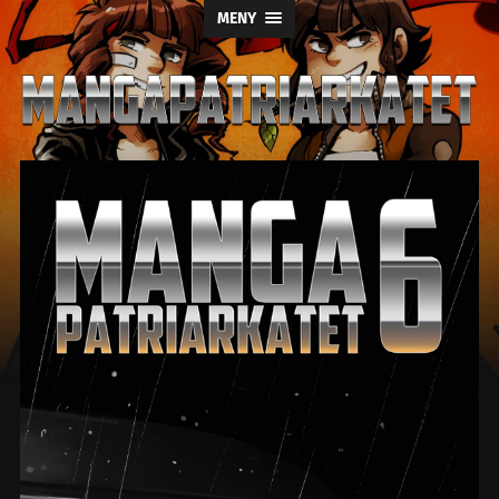
MENY
Mangapatriark