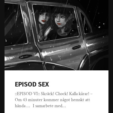
EPISOD SEX
::EPISOD VI:: Skräck! Chock! Kalla kårar! –
Om 43 minuter kommer något hemskt att
hända … I samarbete med…