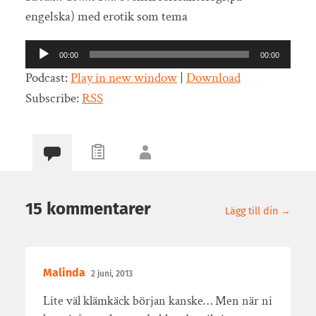
engelska) med erotik som tema
Ljudspelare
00:00
00:00
Podcast:
Play in new window
|
Download
Subscribe:
RSS
15 kommentarer
Lägg till din →
Malinda
2 juni, 2013
Lite väl klämkäck början kanske… Men när ni