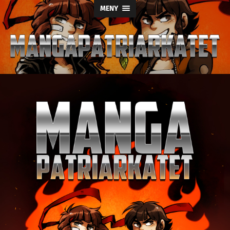
MENY
Mangapatriark