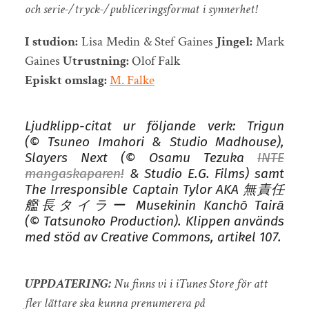
och serie-/tryck-/publiceringsformat i synnerhet!
I studion:
Lisa Medin & Stef Gaines
Jingel:
Mark
Gaines
Utrustning:
Olof Falk
Episkt omslag:
M. Falke
Ljudklipp-citat ur följande verk: Trigun
(© Tsuneo Imahori & Studio Madhouse),
Slayers Next (© Osamu Tezuka
INTE
mangaskaparen!
& Studio E.G. Films) samt
The Irresponsible Captain Tylor AKA 無責任
艦長タイラー Musekinin Kanchō Tairā
(© Tatsunoko Production). Klippen används
med stöd av Creative Commons, artikel 107.
UPPDATERING:
Nu finns vi i iTunes Store för att
fler lättare ska kunna prenumerera på