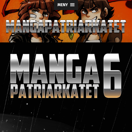
MENY
Mangapatriark