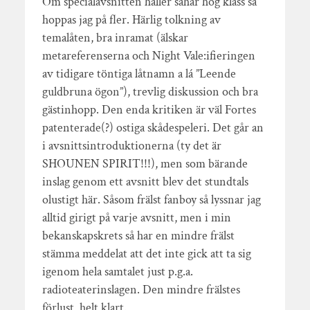
Om specialavsnitten håller såhär hög klass så
hoppas jag på fler. Härlig tolkning av
temalåten, bra inramat (älskar
metareferenserna och Night Vale:ifieringen
av tidigare töntiga låtnamn a lá ”Leende
guldbruna ögon”), trevlig diskussion och bra
gästinhopp. Den enda kritiken är väl Fortes
patenterade(?) ostiga skådespeleri. Det går an
i avsnittsintroduktionerna (ty det är
SHOUNEN SPIRIT!!!), men som bärande
inslag genom ett avsnitt blev det stundtals
olustigt här. Såsom frälst fanboy så lyssnar jag
alltid girigt på varje avsnitt, men i min
bekanskapskrets så har en mindre frälst
stämma meddelat att det inte gick att ta sig
igenom hela samtalet just p.g.a.
radioteaterinslagen. Den mindre frälstes
förlust, helt klart.