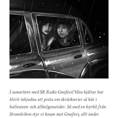
I samarbete med SR Radio Gnofors! Våra hjältar har
blivit inbjudna att prata om skräckserier så här i
halloween- och allhelgonatider. Så med en hyrbil från
Strandviken styr vi kosan mot Gnofors, allt under