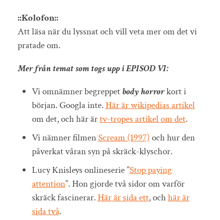
::Kolofon::
Att läsa när du lyssnat och vill veta mer om det vi
pratade om.
Mer från temat som togs upp i EPISOD VI:
Vi omnämner begreppet
body horror
kort i
början. Googla inte.
Här är wikipedias artikel
om det, och här är
tv-tropes artikel om det
.
Vi nämner filmen
Scream (1997)
och hur den
påverkat våran syn på skräck-klyschor.
Lucy Knisleys onlineserie ”
Stop paying
attention
”. Hon gjorde två sidor om varför
skräck fascinerar.
Här är sida ett
, och
här är
sida två
.