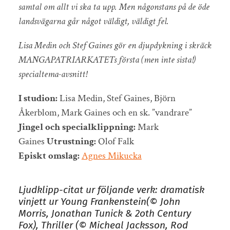
samtal om allt vi ska ta upp. Men någonstans på de öde
landsvägarna går något väldigt, väldigt fel.
Lisa Medin och Stef Gaines gör en djupdykning i skräck
MANGAPATRIARKATETs första (men inte sista!)
specialtema-avsnitt!
I studion:
Lisa Medin, Stef Gaines, Björn
Åkerblom, Mark Gaines och en sk. ”vandrare”
Jingel och specialklippning:
Mark
Gaines
Utrustning:
Olof Falk
Episkt omslag:
Agnes Mikucka
Ljudklipp-citat ur följande verk: dramatisk
vinjett ur Young Frankenstein(© John
Morris, Jonathan Tunick & 2oth Century
Fox), Thriller (© Micheal Jacksson, Rod