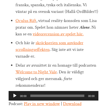
franska, spanska, tyska och italienska. Vi
väntar på en svensk variant (Hallå OrdBilder!!)
Oculus Rift
, virtual reality-konsolen som Lisa
pratar om. Spelet hon nämner heter
Alone
. Ni
kan se en
videorecension av spelet här.
Och här är
skräckserien som använder
scrollningseffekten
. Säg inte att vi inte
varnade er.
Delar av avsnittet är en homage till podcasten
Welcome to Night Vale
. Den är väldigt
välgjord och ger mersmak.
f
orte
rekommenderar!
Ljudspelare
00:00
00:00
Podcast:
Play in new window
|
Download