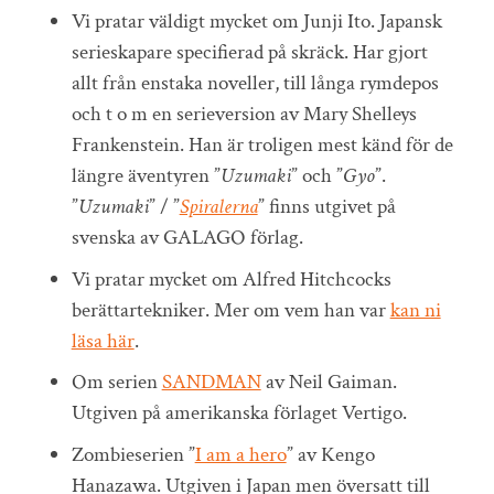
Vi pratar väldigt mycket om Junji Ito. Japansk
serieskapare specifierad på skräck. Har gjort
allt från enstaka noveller, till långa rymdepos
och t o m en serieversion av Mary Shelleys
Frankenstein. Han är troligen mest känd för de
längre äventyren ”
Uzumaki
” och ”
Gyo
”.
”
Uzumaki
” / ”
Spiralerna
” finns utgivet på
svenska av GALAGO förlag.
Vi pratar mycket om Alfred Hitchcocks
berättartekniker. Mer om vem han var
kan ni
läsa här
.
Om serien
SANDMAN
av Neil Gaiman.
Utgiven på amerikanska förlaget Vertigo.
Zombieserien ”
I am a hero
” av Kengo
Hanazawa. Utgiven i Japan men översatt till